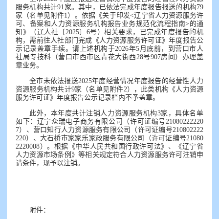
服务机构共计91家。其中，已依法完成年度报告报送的机构79
家（名单见附件1）。依据《关于印发<辽宁省人力资源服务许
可、备案和人力资源服务机构报告业务规范化流程指南>的通
知》（辽人社〔2025〕6号）相关要求，已完成年度报告的机
构，需前往人社部门完成《人力资源服务许可证》年度报告公
示记录盖章手续。请上述机构于2026年5月底前，到营口市人
社局专技科（营口市西市区青花大街西28号907房间）办理盖
章业务。
全市未依法报送2025年度经营情况年度报告的经营性人力
资源服务机构共计9家（名单见附件2），此类机构《人力资源
服务许可证》年度报告公示记录栏内不予盖章。
此外，本年度共计注销人力资源服务机构3家，具体名单
如下：辽宁众瑞电子商务有限公司（许可证编号21080222220
7）、营口知行人力资源服务有限公司（许可证编号210802222
220）、大石桥市家家乐家政服务有限公司（许可证编号21080
2220008）。根据《中华人民共和国行政许可法》、《辽宁省
人力资源市场条例》等相关规定符合人力资源服务许可注销申
请条件，现予以注销。
附件：