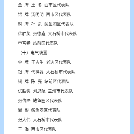
金 牌 王 冬 西市区代表队
银 牌 汤明明 西市区代表队
铜 牌 孙 凯 鲅鱼圈区代表队
优胜奖 张德鑫 大石桥市代表队
申宵畅 站前区代表队
（十）电气装置
金 牌 于吉生 老边区代表队
银 牌 代祥磊 大石桥市代表队
铜 牌 陈 亮 站前区代表队
优胜奖 刘思航 盖州市代表队
张信陆 鲅鱼圈区代表队
谢 彬 鲅鱼圈区代表队
张大伟 大石桥市代表队
于 海 西市区代表队