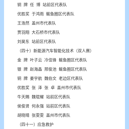
铜 牌 任 博 站前区代表队
优胜奖 于鸿雨 鲅鱼圈区代表队
王浩然 盖州市代表队
贾羽翔 大石桥市代表队
刘昊东 站前区代表队
（四十）新能源汽车智能化技术（双人赛）
金 牌 叶子云 冷佳锋 鲅鱼圈区代表队
银 牌 赵海晶 邢俊池 鲅鱼圈区代表队
铜 牌 姜宇航 魏伯文 老边区代表队
优胜奖 张 泽 张 卓 盖州市代表队
牛天赐 魏琨耀 站前区代表队
侯俊贤 何永强 站前区代表队
胡晓晴 张雯雯 盖州市代表队
（四十一）应急救护