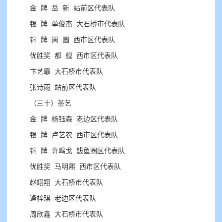
金 牌 岳 新 站前区代表队
银 牌 单俊杰 大石桥市代表队
铜 牌 周 圆 西市区代表队
优胜奖 都 舰 西市区代表队
卞艺霏 大石桥市代表队
张诗雨 站前区代表队
（三十）茶艺
金 牌 杨钰森 老边区代表队
银 牌 卢艺农 西市区代表队
铜 牌 许鸣戈 鲅鱼圈区代表队
优胜奖 马明熙 西市区代表队
赵翊翔 大石桥市代表队
逄梓琪 老边区代表队
周欣鑫 大石桥市代表队