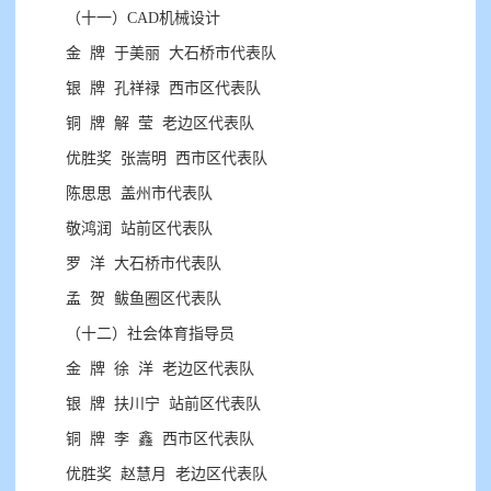
（十一）CAD机械设计
金 牌 于美丽 大石桥市代表队
银 牌 孔祥禄 西市区代表队
铜 牌 解 莹 老边区代表队
优胜奖 张嵩明 西市区代表队
陈思思 盖州市代表队
敬鸿润 站前区代表队
罗 洋 大石桥市代表队
孟 贺 鲅鱼圈区代表队
（十二）社会体育指导员
金 牌 徐 洋 老边区代表队
银 牌 扶川宁 站前区代表队
铜 牌 李 鑫 西市区代表队
优胜奖 赵慧月 老边区代表队