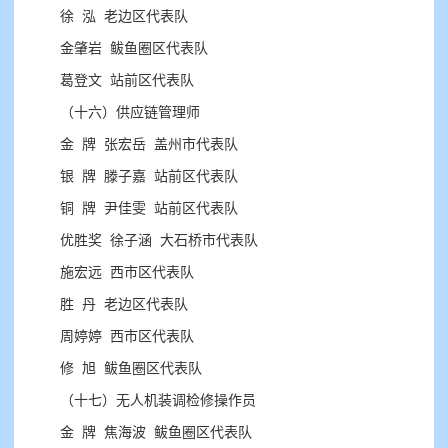
徐 泓 老边区代表队
金肇岩 鲅鱼圈区代表队
葛登文 站前区代表队
（十六）供应链管理师
金 牌 张宏岳 盖州市代表队
银 牌 滕子嘉 站前区代表队
铜 牌 尹佳雯 站前区代表队
优胜奖 徐子涵 大石桥市代表队
施宏远 西市区代表队
胜 丹 老边区代表队
周婷婷 西市区代表队
修 旭 鲅鱼圈区代表队
（十七）无人机装调检修操作员
金 牌 焦海波 鲅鱼圈区代表队