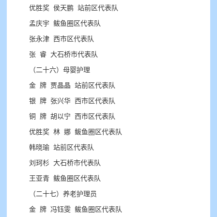
优胜奖 侯天鹏 站前区代表队
孟庆宇 鲅鱼圈区代表队
张永津 西市区代表队
张 睿 大石桥市代表队
（二十六）母婴护理
金 牌 贾晶晶 站前区代表队
银 牌 张兴华 西市区代表队
铜 牌 胡以宁 西市区代表队
优胜奖 林 娜 鲅鱼圈区代表队
韩晓瑜 站前区代表队
刘珂杉 大石桥市代表队
王亚青 鲅鱼圈区代表队
（二十七）养老护理员
金 牌 冯钰雯 鲅鱼圈区代表队