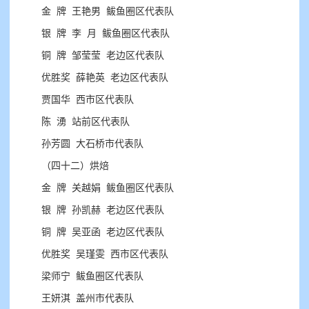
金 牌 王艳男 鲅鱼圈区代表队
银 牌 李 月 鲅鱼圈区代表队
铜 牌 邹莹莹 老边区代表队
优胜奖 薛艳英 老边区代表队
贾国华 西市区代表队
陈 湧 站前区代表队
孙芳圆 大石桥市代表队
（四十二）烘焙
金 牌 关越娟 鲅鱼圈区代表队
银 牌 孙凯赫 老边区代表队
铜 牌 吴亚函 老边区代表队
优胜奖 吴瑾雯 西市区代表队
梁师宁 鲅鱼圈区代表队
王妍淇 盖州市代表队