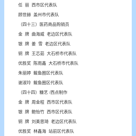
任 丽 西市区代表队
顾世赫 盖州市代表队
（四十三）医药商品购销员
金 牌 曲海威 老边区代表队
银 牌 姜 雪 老边区代表队
铜 牌 王芯茹 大石桥市代表队
优胜奖 陈雨鑫 大石桥市代表队
朱丽婷 鲅鱼圈区代表队
谢淑玲 鲅鱼圈区代表队
（四十四）糖艺 /西点制作
金 牌 周金程 西市区代表队
银 牌 鲍怡竹 西市区代表队
铜 牌 刘美思琦 老边区代表队
优胜奖 林鑫海 站前区代表队