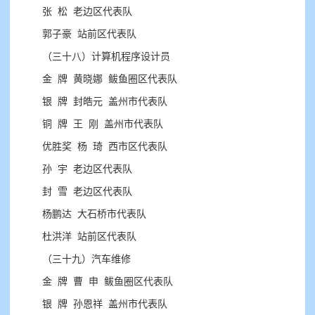
张 松 老边区代表队
郭子豪 站前区代表队
（三十八）计算机程序设计员
金 牌 黄晓娜 鲅鱼圈区代表队
银 牌 封皓元 盖州市代表队
铜 牌 王 刚 盖州市代表队
优胜奖 杨 琦 西市区代表队
孙 宇 老边区代表队
封 雪 老边区代表队
杨鹏达 大石桥市代表队
杜洪洋 站前区代表队
（三十九）汽车维修
金 牌 曹 申 鲅鱼圈区代表队
银 牌 孙恩祥 盖州市代表队