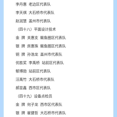
李丹惠 老边区代表队
李天祺 大石桥市代表队
赵润慧 盖州市代表队
（四十八）平面设计技术
金 牌 关惠支 鲅鱼圈区代表队
银 牌 房惠珠 鲅鱼圈区代表队
铜 牌 孙浩龙 盖州市代表队
优胜奖 李禹桥 站前区代表队
郁博勋 站前区代表队
汪禹竹 大石桥市代表队
郝显鑫 西市区代表队
（四十九）设备点检员
金 牌 何子龙 西市区代表队
银 牌 崔健哲 大石桥市代表队