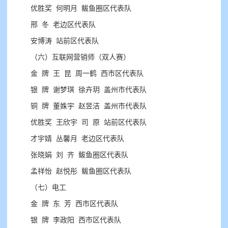
优胜奖 何明月 鲅鱼圈区代表队
邢 冬 老边区代表队
安博涛 站前区代表队
（六）互联网营销师（双人赛）
金 牌 王 昆 周一鹤 西市区代表队
银 牌 谢梦琪 徐卉玥 盖州市代表队
铜 牌 董姝宇 赵昱洁 盖州市代表队
优胜奖 王欣宇 司 原 站前区代表队
才宇婧 丛馨月 老边区代表队
张晓娟 刘 齐 鲅鱼圈区代表队
孟祥怡 赵悦彤 鲅鱼圈区代表队
（七）电工
金 牌 东 芳 西市区代表队
银 牌 李政阳 西市区代表队