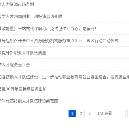
省人力资源市场条例
留学人才回国创业，利好消息请查收
社政能量】一站式代评职称、免试包过？当心，是骗局！
社局组织召开全市人资源服务机构服务重点企业、园区行动启动仪式
步提升新职业人才队伍质量
市人才服务云平台
加强技能人才队伍建设，进一步推动职业教育与就业紧密结合，要做这些
首批30万年薪特级技师出炉
新时代高技能人才队伍建设新蓝图
1/3 转到
1
2
3